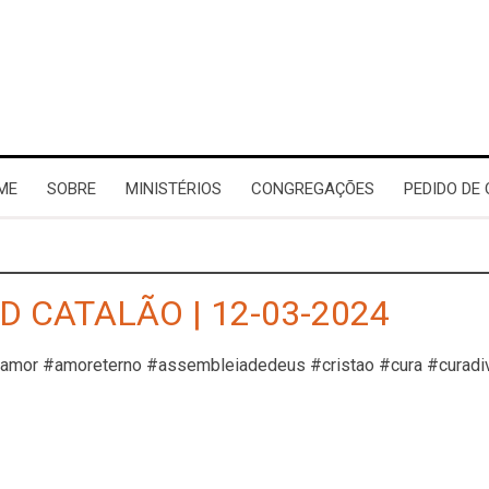
ME
SOBRE
MINISTÉRIOS
CONGREGAÇÕES
PEDIDO DE
D CATALÃO | 12-03-2024
#amor #amoreterno #assembleiadedeus #cristao #cura #curadi