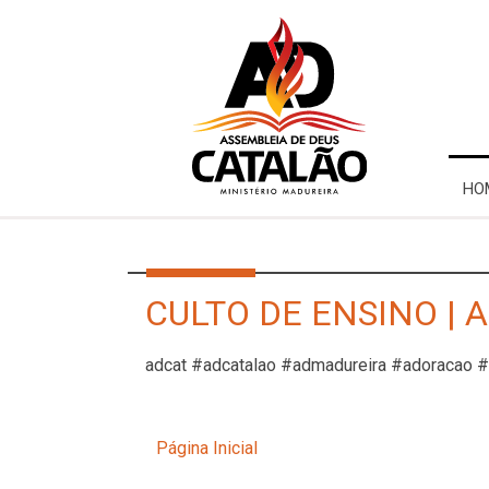
HO
CULTO DE ENSINO | A
adcat #adcatalao #admadureira #adoracao 
Página Inicial