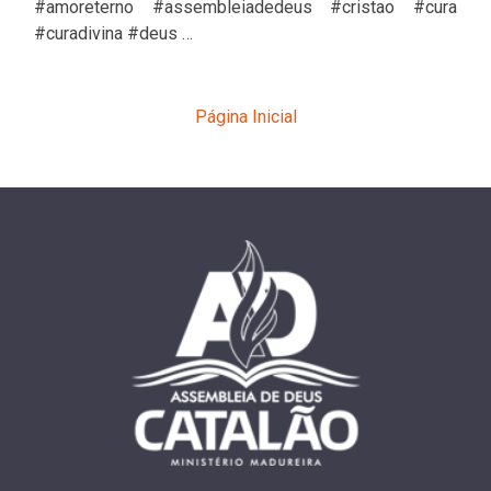
#amoreterno #assembleiadedeus #cristao #cura
#curadivina #deus …
Página Inicial