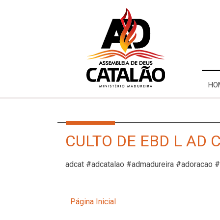
HO
CULTO DE EBD L AD 
adcat #adcatalao #admadureira #adoracao 
Página Inicial