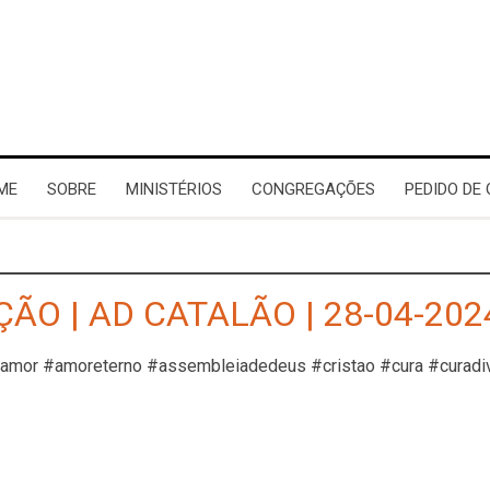
ME
SOBRE
MINISTÉRIOS
CONGREGAÇÕES
PEDIDO DE
ÃO | AD CATALÃO | 28-04-202
#amor #amoreterno #assembleiadedeus #cristao #cura #curadi