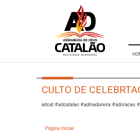
HO
CULTO DE CELEBRTAÇ
adcat #adcatalao #admadureira #adoracao 
Página Inicial