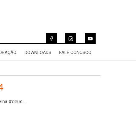
 ORAÇÃO
DOWNLOADS
FALE CONOSCO
4
vina #deus …