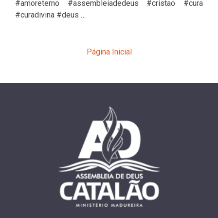
#amoreterno #assembleiadedeus #cristao #cura
#curadivina #deus …
Página Inicial