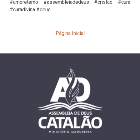
#amoreterno #assembleiadedeus #cristao #cura
#curadivina #deus …
Página Inicial