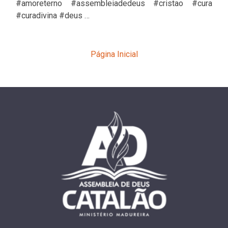
#amoreterno #assembleiadedeus #cristao #cura
#curadivina #deus …
Página Inicial