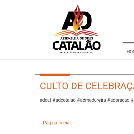
HO
CULTO DE CELEBRAÇÃ
adcat #adcatalao #admadureira #adoracao 
Página Inicial