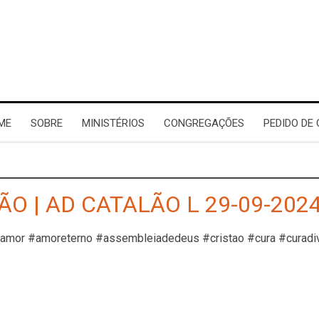
ME
SOBRE
MINISTÉRIOS
CONGREGAÇÕES
PEDIDO DE
O | AD CATALÃO L 29-09-202
#amor #amoreterno #assembleiadedeus #cristao #cura #curadi