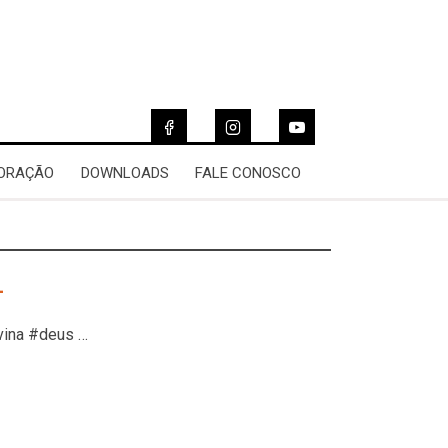
 ORAÇÃO
DOWNLOADS
FALE CONOSCO
4
vina #deus …