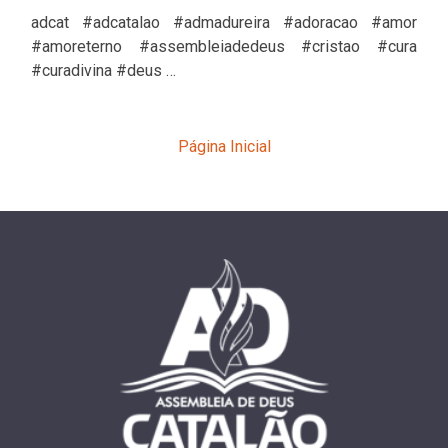
adcat #adcatalao #admadureira #adoracao #amor
#amoreterno #assembleiadedeus #cristao #cura
#curadivina #deus …
Página Inicial