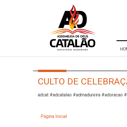
HO
CULTO DE CELEBRAÇÃ
adcat #adcatalao #admadureira #adoracao 
Página Inicial