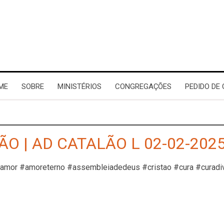
ME
SOBRE
MINISTÉRIOS
CONGREGAÇÕES
PEDIDO DE
O | AD CATALÃO L 02-02-202
#amor #amoreterno #assembleiadedeus #cristao #cura #curadi