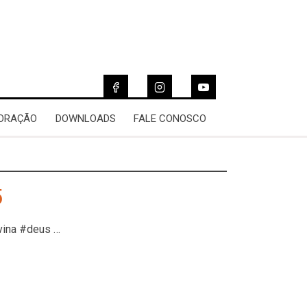
 ORAÇÃO
DOWNLOADS
FALE CONOSCO
5
vina #deus …