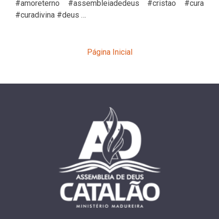
#amoreterno #assembleiadedeus #cristao #cura
#curadivina #deus …
Página Inicial