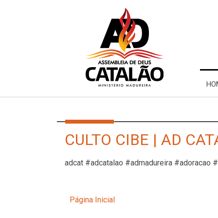
HO
CULTO CIBE | AD CAT
adcat #adcatalao #admadureira #adoracao 
Página Inicial