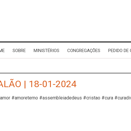
ME
SOBRE
MINISTÉRIOS
CONGREGAÇÕES
PEDIDO DE
ALÃO | 18-01-2024
#amor #amoreterno #assembleiadedeus #cristao #cura #curadi