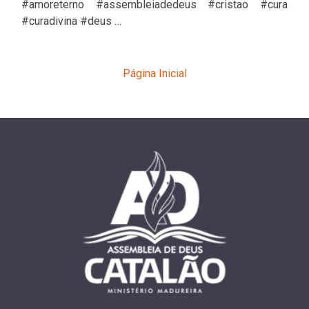
#amoreterno #assembleiadedeus #cristao #cura
#curadivina #deus …
Página Inicial