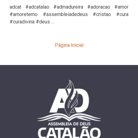
adcat #adcatalao #admadureira #adoracao #amor
#amoreterno #assembleiadedeus #cristao #cura
#curadivina #deus …
Página Inicial