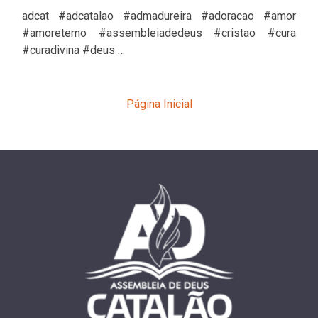
adcat #adcatalao #admadureira #adoracao #amor
#amoreterno #assembleiadedeus #cristao #cura
#curadivina #deus …
Página Inicial