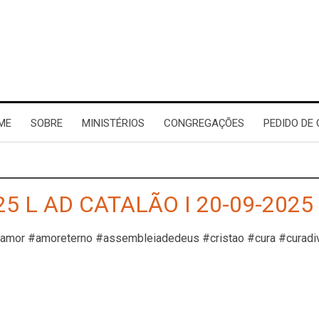
ME
SOBRE
MINISTÉRIOS
CONGREGAÇÕES
PEDIDO DE
5 L AD CATALÃO I 20-09-2025
#amor #amoreterno #assembleiadedeus #cristao #cura #curadi