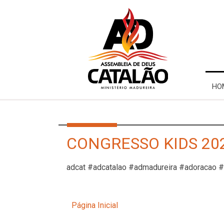
HO
CONGRESSO KIDS 202
adcat #adcatalao #admadureira #adoracao 
Página Inicial