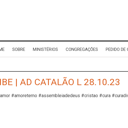
ME
SOBRE
MINISTÉRIOS
CONGREGAÇÕES
PEDIDO DE
BE | AD CATALÃO L 28.10.23
#amor #amoreterno #assembleiadedeus #cristao #cura #curadi