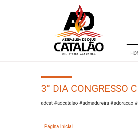
HO
3° DIA CONGRESSO CI
adcat #adcatalao #admadureira #adoracao 
Página Inicial