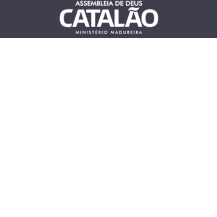
HOME
BÍBLIA ONLINE
EVENTOS
PROJETOS SOCIAIS
CULTO ONLINE
PASTOR DR. CORNÉLIO
NETO
PASTORA CAMILLA
GALERIAS
LACERDA
2026 © AD Catalão
- Todos os direitos de uso do
conteúdo desse site são reservados.