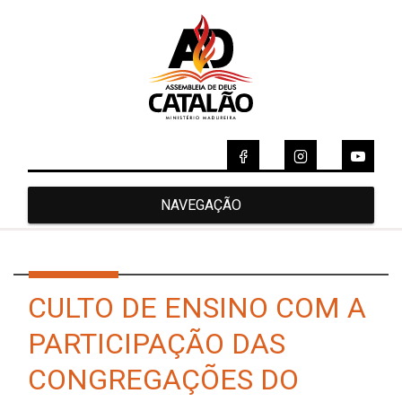
NAVEGAÇÃO
CULTO DE ENSINO COM A
PARTICIPAÇÃO DAS
CONGREGAÇÕES DO