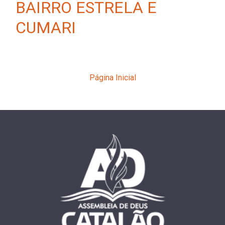
BAIRRO ESTRELA E
CUMARI
Página Inicial